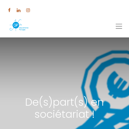
De(s)part(s) en
sociétariat !