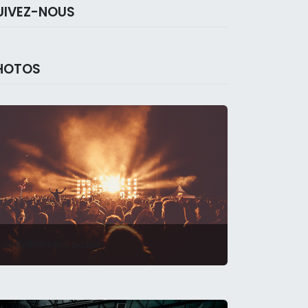
UIVEZ-NOUS
HOTOS
Un événement passé
uges • France