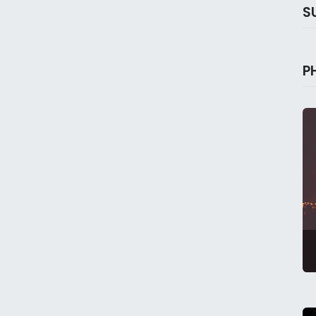
S
P
u Nous • 395 route de Broissieux • 73340 Bellecombes en Ba